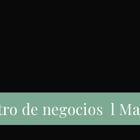
ro de negocios
eso para todos
Desayuno Vista al Ma
Pet Friendly
Habitaciones
Experiencias
Ubicación