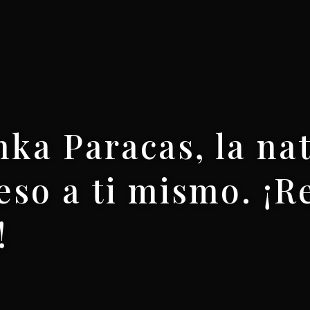
nka Paracas, la na
eso a ti mismo. ¡R
!