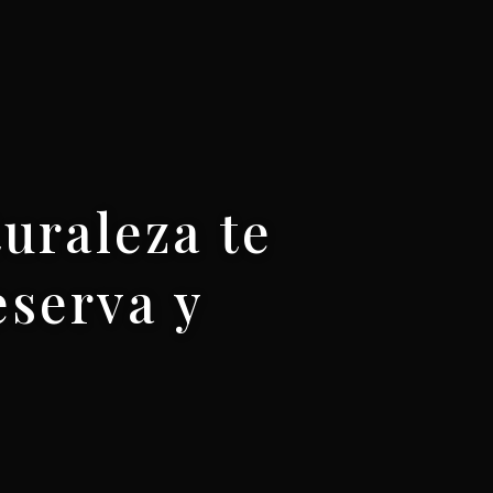
turaleza te
eserva y